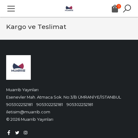
0
Kargo ve Teslimat
Muarrib Yayınları
Esenevler Mah. Atmaca Sok. No:3/B ÜMRANİYE/İSTANBUL
905302252181
905302252181
905302252181
iletisim@muarrib.com
© 2026 Muarrib Yayınları