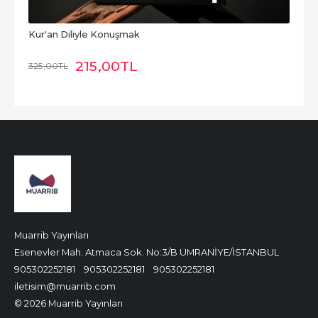
Kur'an Diliyle Konuşmak
215
,00
TL
325
,00
TL
Muarrib Yayınları
Esenevler Mah. Atmaca Sok. No:3/B ÜMRANİYE/İSTANBUL
905302252181
905302252181
905302252181
iletisim@muarrib.com
© 2026 Muarrib Yayınları