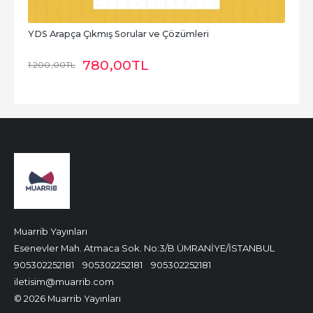
YDS Arapça Çıkmış Sorular ve Çözümleri
780
,00
TL
1.200
,00
TL
Muarrib Yayınları
Esenevler Mah. Atmaca Sok. No:3/B ÜMRANİYE/İSTANBUL
905302252181
905302252181
905302252181
iletisim@muarrib.com
© 2026 Muarrib Yayınları