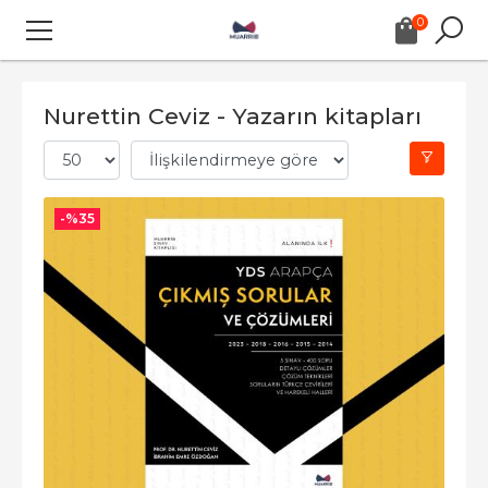
0
Nurettin Ceviz - Yazarın kitapları
-%
35